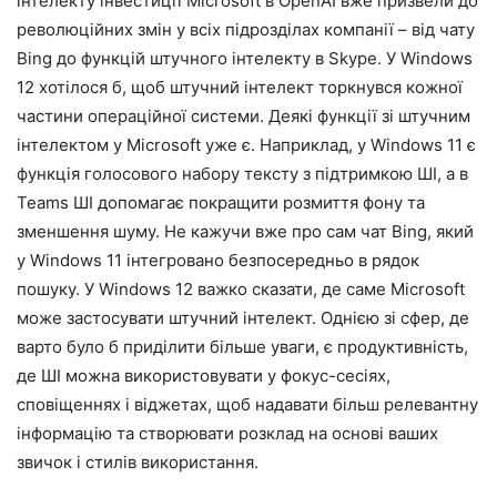
інтелекту інвестиції Microsoft в OpenAI вже призвели до
революційних змін у всіх підрозділах компанії – від чату
Bing до функцій штучного інтелекту в Skype. У Windows
12 хотілося б, щоб штучний інтелект торкнувся кожної
частини операційної системи. Деякі функції зі штучним
інтелектом у Microsoft уже є. Наприклад, у Windows 11 є
функція голосового набору тексту з підтримкою ШІ, а в
Teams ШІ допомагає покращити розмиття фону та
зменшення шуму. Не кажучи вже про сам чат Bing, який
у Windows 11 інтегровано безпосередньо в рядок
пошуку. У Windows 12 важко сказати, де саме Microsoft
може застосувати штучний інтелект. Однією зі сфер, де
варто було б приділити більше уваги, є продуктивність,
де ШІ можна використовувати у фокус-сесіях,
сповіщеннях і віджетах, щоб надавати більш релевантну
інформацію та створювати розклад на основі ваших
звичок і стилів використання.