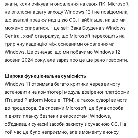
знати, коли очікувати оновлення на своїх ПК. Microsoft
не оголосила дату виходу Windows 12 і не повідомила,
що взагалі працює над цією ОС. Найбільше, на що ми
можемо спиратися, – це звіт Зака Боудена з Windows
Central, який стверджує, що Microsoft переходить на
трирічну каденцію між основними оновленнями
Windows. Це означає, що ми побачимо Windows 12
восени 2024 року, але зараз про це ще рано говорити.
Широка функціональна сумісність
Windows 11 отримала багато критики через вимогу
встановити на комп’ютері модуль довіреної платформи
(Trusted Platform Module, TPM), а також суворі вимоги
до процесора. За словами Microsoft, це була спроба
підняти планку безпеки в екосистемі Windows,
об’єднавши сучасні засоби захисту з сучасною ОС. На
той час це було неприємно, але з моменту анонсу