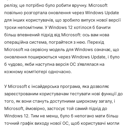
релізу, це потрібно було робити вручну. Microsoft
повільно розгортала оновлення через Windows Update
для інших користувачів, що зробило випуск нової версії
трохи непомітним. У Windows 12 хотілося б бачити
більш впевнений підхід від Microsoft: ось вам нова
операційна система, пограйтеся з нею. Перехід
Microsoft на сервісну модель для Windows означає, що
оновлення поширюються через Windows Update, і було
б чудово, якби наступна версія ОС з’являлася на
кожному комп’ютері одночасно.
У Microsoft є інсайдерська програма, яка дозволяє
зареєстрованим користувачам тестувати нові функції до
того, як вони стануть доступними широкому загалу, і
Microsoft, ймовірно, застосує той самий підхід до
Windows 12. Тим не менш, було б непогано мати більш
точний графік виходу нової ОС, щоб користувачі могли