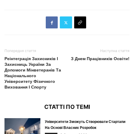
Попередня стаття
Наступна стаття
Реінтеграція Захисників І
З Днем Працівників Освіти!
Захисниць України За
Допомоги Мінветеранів Та
Національного
Університету Фізичного
Виховання І Спорту
СТАТТІ ПО ТЕМІ
Університети Зможуть Створювати Стартапи
На Основі Власних Розробок