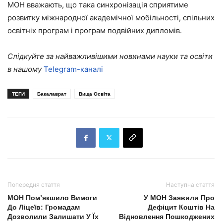
МОН вважають, що така синхронізація сприятиме
розвитку міжнародної академічної мобільності, спільних
освітніх програм і програм подвійних дипломів.
Слідкуйте за найважливішими новинами науки та освіти
в нашому
Telegram-каналі
ТЕГИ
Бакалаврат
Вища Освіта
Попередня стаття
Наступна стаття
МОН Пом’якшило Вимоги
У МОН Заявили Про
До Ліцеїв: Громадам
Дефіцит Коштів На
Дозволили Залишати У Їх
Відновлення Пошкоджених