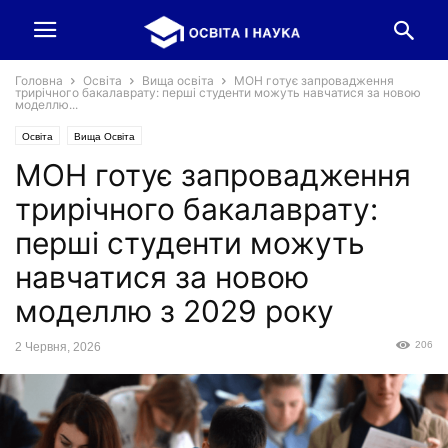
Головна
Освіта
Вища освіта
МОН готує запровадження
трирічного бакалаврату: перші студенти можуть навчатися за новою
моделлю...
Освіта
Вища Освіта
МОН готує запровадження
трирічного бакалаврату:
перші студенти можуть
навчатися за новою
моделлю з 2029 року
206
2 Червня, 2026