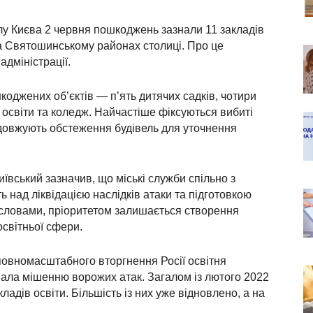
лу Києва 2 червня пошкоджень зазнали 11 закладів
та Святошинському районах столиці. Про це
адміністрації.
оджених об’єктів — п’ять дитячих садків, чотири
 освіти та коледж. Найчастіше фіксуються вибиті
одовжують обстеження будівель для уточнення
вський зазначив, що міські служби спільно з
над ліквідацією наслідків атаки та підготовкою
о словами, пріоритетом залишається створення
освітньої сфери.
 повномасштабного вторгнення Росії освітня
ала мішенню ворожих атак. Загалом із лютого 2022
адів освіти. Більшість із них уже відновлено, а на