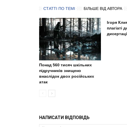
СТАТТІ ПО ТЕМІ
БІЛЬШЕ ВІД АВТОРА
Ігоря Кли
плагіаті 
дисертаці
Понад 560 тисяч шкільних
підручників знищено
внаслідок двох російських
атак
НАПИСАТИ ВІДПОВІДЬ