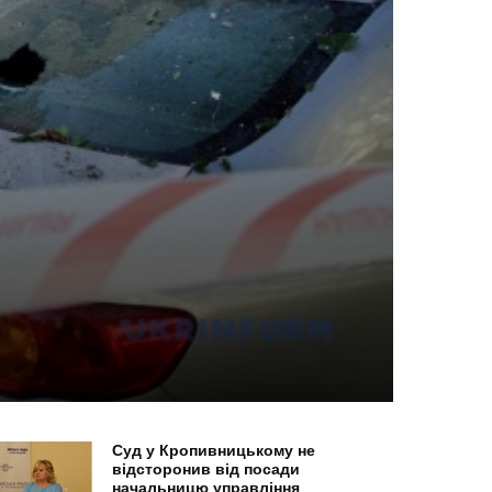
Суд у Кропивницькому не
відсторонив від посади
начальницю управління