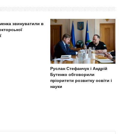
менка звинуватили в
докторської
ї
Руслан Стефанчук і Андрій
Бутенко обговорили
пріоритети розвитку освіти і
науки