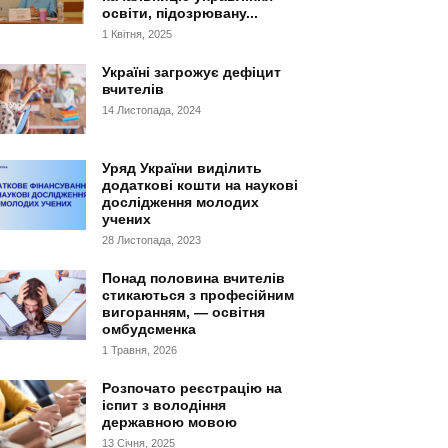
освіти, підозрювану...
1 Квітня, 2025
Україні загрожує дефіцит
вчителів
14 Листопада, 2024
Уряд України виділить
додаткові кошти на наукові
дослідження молодих
учених
28 Листопада, 2023
Понад половина вчителів
стикаються з професійним
вигоранням, — освітня
омбудсменка
1 Травня, 2026
Розпочато реєстрацію на
іспит з володіння
державною мовою
13 Січня, 2025