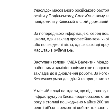
Унаслідок масованого російського обстрі
освіти у Подільському, Солом’янському 
повідомили у Київській міській державній 
За попередньою інформацією, серед пошк
школи, один заклад професійно-технічної
або пошкоджені вікна, однак фахівці пр
масштабів руйнувань.
Заступник голови КМДА Валентин Мондриї
районними адміністраціями вже працюють 
закладів до відновлення роботи. За йог
безпечних умов для дітей та працівників 
У міській владі нагадали, що від початку
інфраструктура Києва неодноразово став
року в столиці пошкоджено майже 200 закл
решті об’єктів ремонтні роботи тривають.