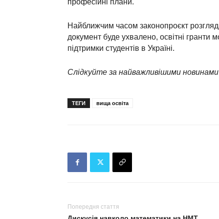
професійні плани.
Найближчим часом законопроєкт розгляд
документ буде ухвалено, освітні гранти 
підтримки студентів в Україні.
Слідкуйте за найважливішими новинами
ТЕГИ
вища освіта
Попередня стаття
Дискусія навколо математики на НМТ