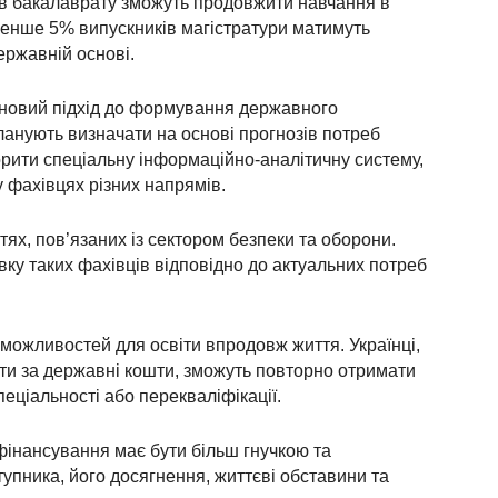
ів бакалаврату зможуть продовжити навчання в
менше 5% випускників магістратури матимуть
ержавній основі.
новий підхід до формування державного
ланують визначати на основі прогнозів потреб
орити спеціальну інформаційно-аналітичну систему,
 фахівцях різних напрямів.
ях, пов’язаних із сектором безпеки та оборони.
ку таких фахівців відповідно до актуальних потреб
ожливостей для освіти впродовж життя. Українці,
іти за державні кошти, зможуть повторно отримати
еціальності або перекваліфікації.
фінансування має бути більш гнучкою та
упника, його досягнення, життєві обставини та