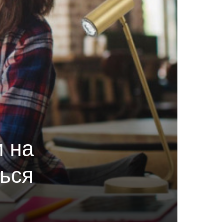
и на
ться