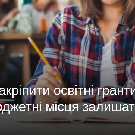
акріпити освітні грант
бюджетні місця залиша