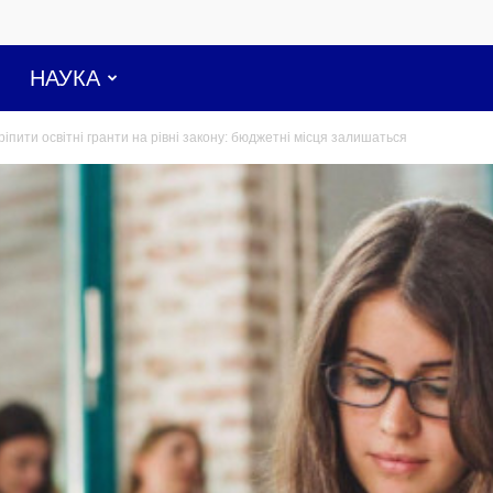
НАУКА
ріпити освітні гранти на рівні закону: бюджетні місця залишаться