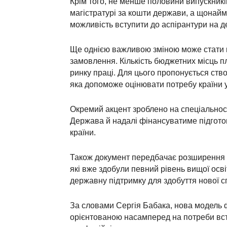
Крім того, не менше половини випускник
магістратурі за кошти держави, а щонай
можливість вступити до аспірантури на д
Ще однією важливою зміною може стати 
замовлення. Кількість бюджетних місць п
ринку праці. Для цього пропонується ств
яка допоможе оцінювати потребу країни у
Окремий акцент зроблено на спеціальност
Держава й надалі фінансуватиме підготов
країни.
Також документ передбачає розширення м
які вже здобули певний рівень вищої осв
державну підтримку для здобуття нової сп
За словами Сергія Бабака, нова модель 
орієнтованою насамперед на потреби вст