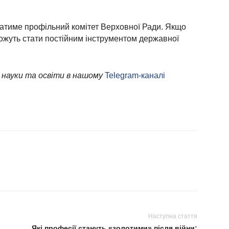
атиме профільний комітет Верховної Ради. Якщо
можуть стати постійним інструментом державної
 науки та освіти в нашому
Telegram-каналі
Наступна стаття
Які професії стануть «золотими» після війни: