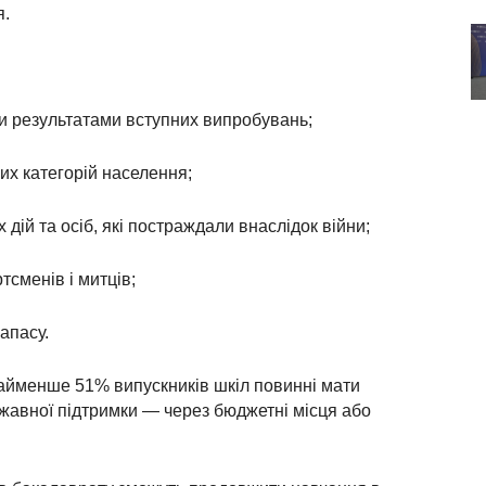
я.
ми результатами вступних випробувань;
их категорій населення;
 дій та осіб, які постраждали внаслідок війни;
тсменів і митців;
апасу.
айменше 51% випускників шкіл повинні мати
ржавної підтримки — через бюджетні місця або