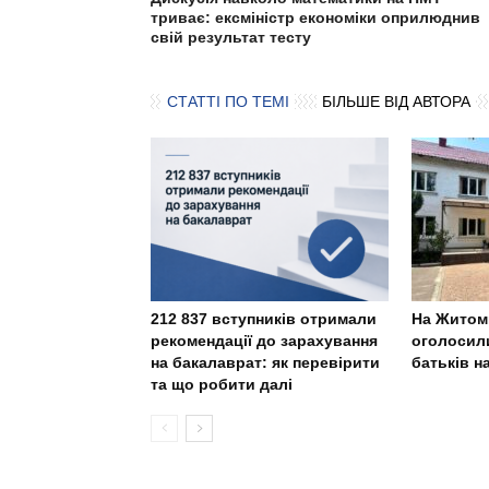
триває: ексміністр економіки оприлюднив
свій результат тесту
СТАТТІ ПО ТЕМІ
БІЛЬШЕ ВІД АВТОРА
212 837 вступників отримали
На Житом
рекомендації до зарахування
оголосили
на бакалаврат: як перевірити
батьків н
та що робити далі