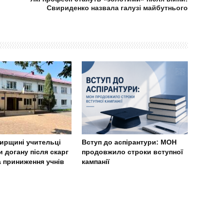
Свириденко назвала галузі майбутнього
ирщині учительці
Вступ до аспірантури: МОН
 догану після скарг
продовжило строки вступної
а приниження учнів
кампанії