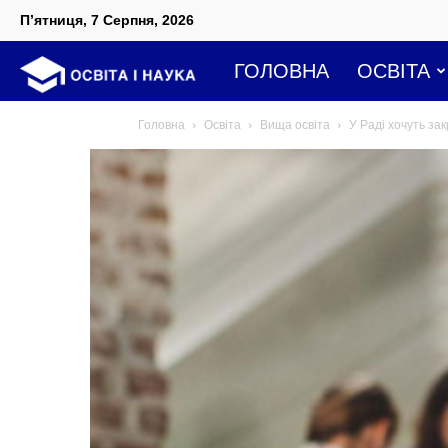
П’ятниця, 7 Серпня, 2026
Освіта
ГОЛОВНА
ОСВІТА
Головна
Освіта
Вища освіта
У Раді хочуть зак
і
наука