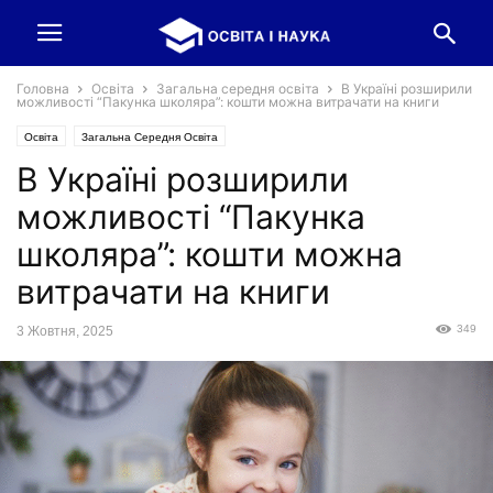
Головна
Освіта
Загальна середня освіта
В Україні розширили
можливості “Пакунка школяра”: кошти можна витрачати на книги
Освіта
Загальна Середня Освіта
В Україні розширили
можливості “Пакунка
школяра”: кошти можна
витрачати на книги
349
3 Жовтня, 2025