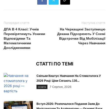
Попередня стаття
Наступна стаття
ДПА В 4 Класі: Учнів
На Черкащині Заступницю
Перевірятимуть Усними
Декана Підозрюють У Схемі
Відповідями Та
Відстрочки Від Мобілізації
Математичними
Через Навчання
Дослідженнями
СТАТТІ ПО ТЕМІ
Скільки Коштує Навчання На Стоматолога У
2026 Році: Ціни Сягають 130...
7 Серпня, 2026
ОСВІТА
Вступ-2026: Розпочалося Подання Заяв До
Магістратури Та Аспірантури — Основні Дати