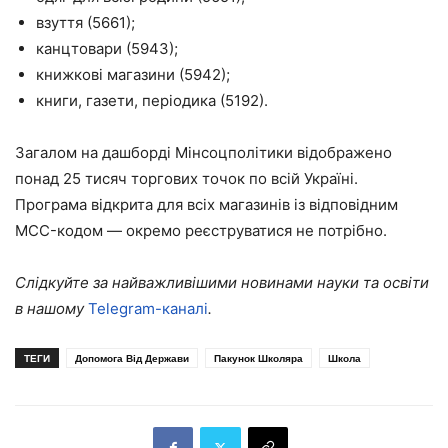
взуття (5661);
канцтовари (5943);
книжкові магазини (5942);
книги, газети, періодика (5192).
Загалом на дашборді Мінсоцполітики відображено
понад 25 тисяч торгових точок по всій Україні.
Програма відкрита для всіх магазинів із відповідним
MCC-кодом — окремо реєструватися не потрібно.
Слідкуйте за найважливішими новинами науки та освіти
в нашому
Telegram-каналі
.
ТЕГИ
Допомога Від Держави
Пакунок Школяра
Школа