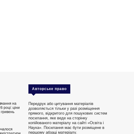
Авторське право
вчання на
Передрук або цитування матеріалів
6 році: ціни
дозволяється тільки у разі розміщення
 гривень
прямого, відкритого для пошукових систем
посилання, яке веде на сторінку
копійованого матеріалу на сайті «Освіта і
Наука». Посилання має бути розміщене в
очалося
першому абзаці матеріалу.
магістратури