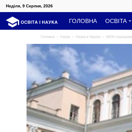
Неділя, 9 Серпня, 2026
Освіта
ГОЛОВНА
ОСВІТА
Головна
Наука
Наука в Україні
МОН опрацювало
і
наука