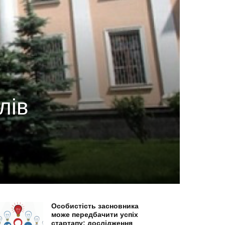
лів
Особистість засновника
може передбачити успіх
стартапу: дослідження