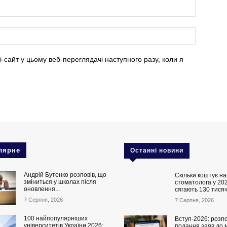
б-сайт у цьому веб-переглядачі наступного разу, коли я
лярне
Останні новини
Андрій Бутенко розповів, що
Скільки коштує на
зміниться у школах після
стоматолога у 202
оновлення...
сягають 130 тисяч
7 Серпня, 2026
7 Серпня, 2026
100 найпопулярніших
Вступ-2026: розп
університетів України 2026:
подання заяв до 