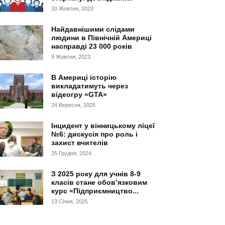
20 Жовтня, 2023
Найдавнішими слідами
людини в Північній Америці
насправді 23 000 років
9 Жовтня, 2023
В Америці історію
викладатимуть через
відеогру «GTA»
24 Вересня, 2025
Інцидент у вінницькому ліцеї
№6: дискусія про роль і
захист вчителів
25 Грудня, 2024
З 2025 року для учнів 8-9
класів стане обов’язковим
курс «Підприємництво...
13 Січня, 2025