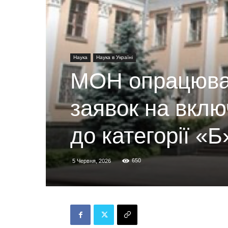
Наука
Наука в Україні
МОН опрацювал
заявок на вклю
до категорії «Б
650
5 Червня, 2026