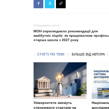
Попередня стаття
МОН оприлюднило рекомендації для
майбутніх ліцеїв: як працюватиме профіль
старша школа з 2027 року
СТАТТІ ПО ТЕМІ
БІЛЬШЕ ВІД АВТОРА
Університети зможуть
Націонал
створювати стартапи на
дослідник