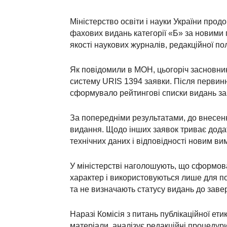
Міністерство освіти і науки України пр
фахових видань категорії «Б» за новими
якості наукових журналів, редакційної по
Як повідомили в МОН, цьогоріч засновни
систему URIS 1394 заявки. Після первин
сформувало рейтингові списки видань за
За попередніми результатами, до внесен
видання. Щодо інших заявок триває додат
технічних даних і відповідності новим ви
У міністерстві наголошують, що сформов
характер і використовуються лише для п
та не визначають статусу видань до зав
Наразі Комісія з питань публікаційної ет
матеріали, аналізує редакційні процедур