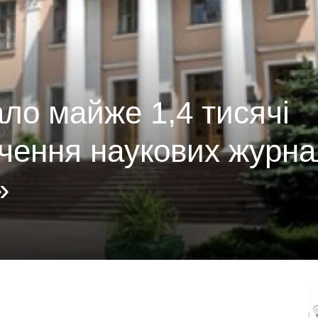
о майже 1,4 тисячі
чення наукових журна
»