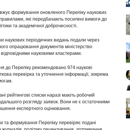
одовжує формування оновленого Переліку наукових
 правилами, які передбачають посилені вимоги до
літики та академічної доброчесності.
ки наукових періодичних видань подали через
ного опрацювання документів міністерство
 відповідними науковими кластерами.
ня до Переліку рекомендовано 974 наукові
кова перевірка та уточнення інформації, зокрема
могам.
ані рейтингові списки наразі мають робочий
одальшого розгляду заявок. Вони не є остаточними
ершення експертного оцінювання.
ики та формування Переліку перевіряє подані
и журналів, політику рецензування, дотримання