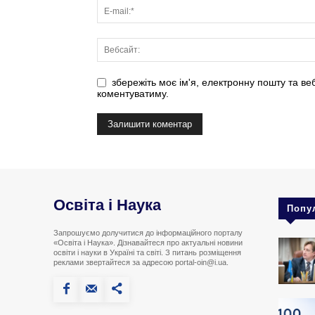
збережіть моє ім'я, електронну пошту та ве
коментуватиму.
Освіта і Наука
Попу
Запрошуємо долучитися до інформаційного порталу
«Освіта і Наука». Дізнавайтеся про актуальні новини
освіти і науки в Україні та світі. З питань розміщення
реклами звертайтеся за адресою portal-oin@i.ua.