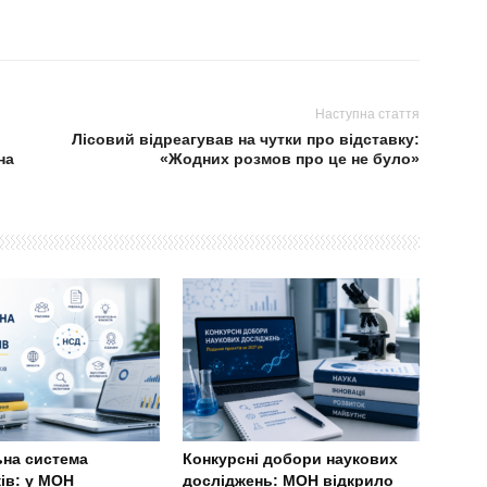
Наступна стаття
Лісовий відреагував на чутки про відставку:
на
«Жодних розмов про це не було»
ьна система
Конкурсні добори наукових
ів: у МОН
досліджень: МОН відкрило